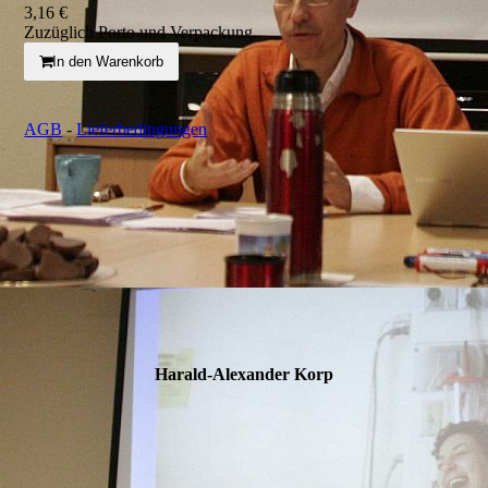
3,16 €
Zuzüglich Porto und Verpackung.
In den Warenkorb
AGB
-
Lieferbedingungen
Harald-Alexander Korp