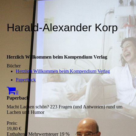
Harald-Alexander Korp
Herzlich Willkommen beim Kompendium Verlag
Bücher
Herzlich Willkommen beim Kompendium Verlag
Paperback
0
Paperback
Macht Lachen schön? 223 Fragen (und Antworten) rund um
Lachen und Humor
Preis:
19,80 €
Enthaltene Mehrwertsteuer 19 %